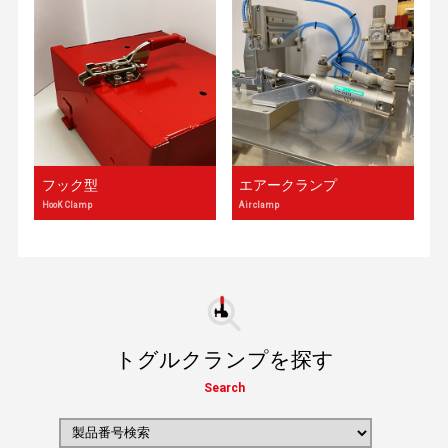
フック型
エアークランプ
HooK Clamp
Air clamp
トグルクランプを探す
Search