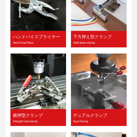
ハンドバイスプライヤー
下方押え型クランプ
Hand Vise Pliers
Hold down clamp
横押型クランプ
デュアルクランプ
Straight line clamp
Dual Clamp