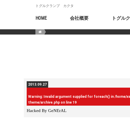
トグルクランプ カクタ
HOME
会社概要
トグル
2013.09.27
Warning
: Invalid argument supplied for foreach() in
/home/x
theme/archive.php
on line
19
Hacked By GeNErAL