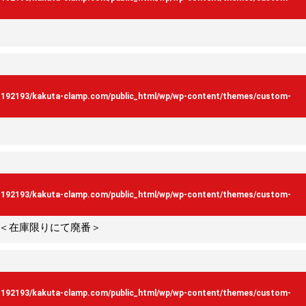
s192193/kakuta-clamp.com/public_html/wp/wp-content/themes/custom-
s192193/kakuta-clamp.com/public_html/wp/wp-content/themes/custom-
＜在庫限りにて廃番＞
s192193/kakuta-clamp.com/public_html/wp/wp-content/themes/custom-