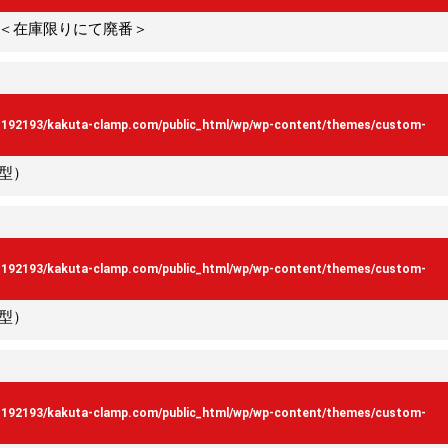
＜在庫限りにて廃番＞
s192193/kakuta-clamp.com/public_html/wp/wp-content/themes/custom-
型）
s192193/kakuta-clamp.com/public_html/wp/wp-content/themes/custom-
型）
s192193/kakuta-clamp.com/public_html/wp/wp-content/themes/custom-