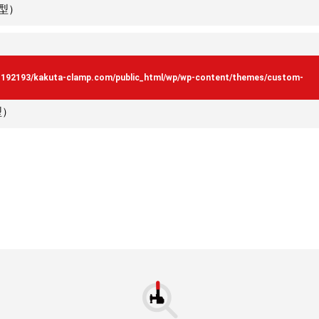
型）
s192193/kakuta-clamp.com/public_html/wp/wp-content/themes/custom-
型）