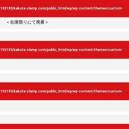
s192193/kakuta-clamp.com/public_html/wp/wp-content/themes/custom-
 ＜在庫限りにて廃番＞
s192193/kakuta-clamp.com/public_html/wp/wp-content/themes/custom-
s192193/kakuta-clamp.com/public_html/wp/wp-content/themes/custom-