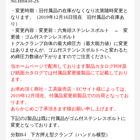
No.HH450-2S
・変更時期：旧付属品の在庫がなくなり次第随時変更と
なります。（2019年12月16日現在 旧付属品の在庫あ
り）
・変更内容：変更前：六角頭ステンレスボルト → 変
更後：ゴム付ステンレスボルト
トグルクランプ自体の最大締圧力（最大能力値）に変更
はありませんが、ゴム付ステンレスボルトへと変わるた
め締圧力数値が下がりますのでご注意ください。
当ホームページで配布しております製品カタログPDF及
び紙面カタログでは付属品変更後製品にて記載しており
ます。
お求め頂く商社・工具販売店・ECサイト様によっては、
2019年12月現在、付属品変更前製品での出荷となってお
ります。
あらかじめご了承頂きます様お願い申し上げます。
下記の2製品は既に付属品がゴム付ステンレスボルトに
変更となっております。
分類B-Ⅰ 下方押え型クランプ（ハンドル横型）