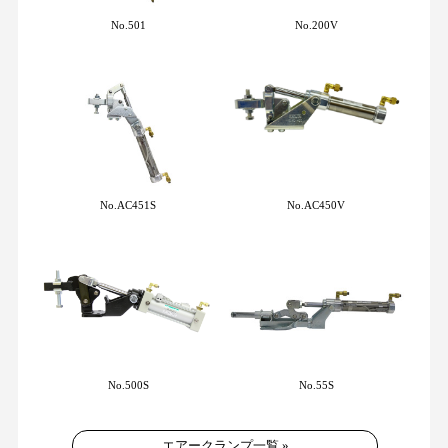
No.501
No.200V
No.AC451S
No.AC450V
No.500S
No.55S
エアークランプ一覧 »