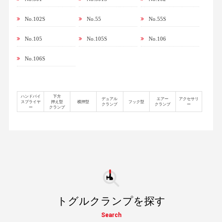
No.102S
No.55
No.55S
No.105
No.105S
No.106
No.106S
ハンドバイ
下方
デュアル
エアー
アクセサリ
スプライヤ
押え型
横押型
フック型
クランプ
クランプ
ー
ー
クランプ
トグルクランプを探す
Search