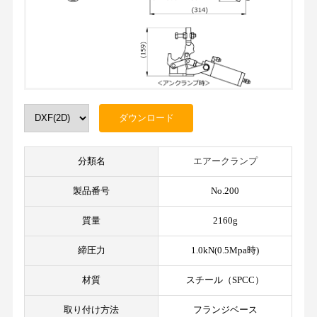
分類名
エアークランプ
製品番号
No.200
質量
2160g
締圧力
1.0kN(0.5Mpa時)
材質
スチール（SPCC）
取り付け方法
フランジベース