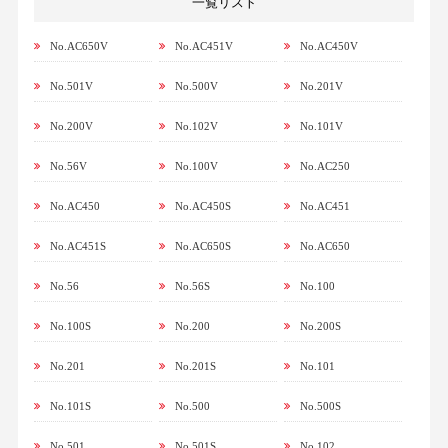
一覧リスト
No.AC650V
No.AC451V
No.AC450V
No.501V
No.500V
No.201V
No.200V
No.102V
No.101V
No.56V
No.100V
No.AC250
No.AC450
No.AC450S
No.AC451
No.AC451S
No.AC650S
No.AC650
No.56
No.56S
No.100
No.100S
No.200
No.200S
No.201
No.201S
No.101
No.101S
No.500
No.500S
No.501
No.501S
No.102