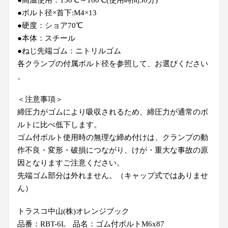
​●​ボ​ル​ト​径​×​首​下​:​M​4​×​13
​●​硬​度​：​シ​ョ​ア​7​0​℃
●​本​体​：​スチール
​●​ね​じ​先​端​ゴ​ム​：​ニ​ト​リ​ル​ゴ​ム
各​ク​ラ​ン​プ​の​付​属​ボ​ル​ト​径​を​参​照​し​て​、​お​選​び​く​だ​さ​い​
。
＜注意事項＞
締圧力がゴムにより吸収されるため、締圧力が通常のボ
ルトに比べ低下します。
ゴム付ボルト使用時の無理な締め付けは、クランプの動
作不良・変形・破損につながり、けが・重大な事故の原
因となりますご注意ください。
先端ゴム部分は外れません。（キャップ式ではありませ
ん）
トラスコ中山(株)オレンジブック
品番：RBT-6L 品名：ゴム付ボルトM6x87