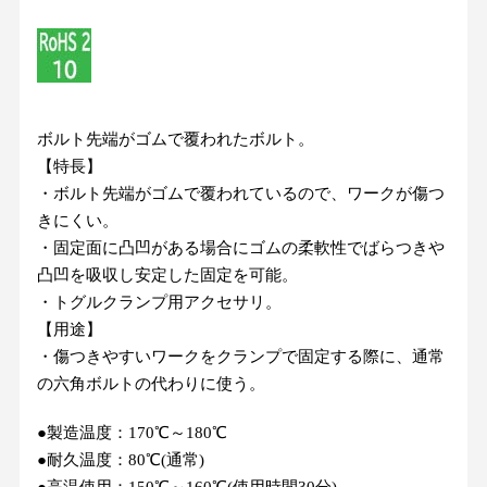
ボルト先端がゴムで覆われたボルト。
【特長】
・ボルト先端がゴムで覆われているので、ワークが傷つ
きにくい。
・固定面に凸凹がある場合にゴムの柔軟性でばらつきや
凸凹を吸収し安定した固定を可能。
・トグルクランプ用アクセサリ。
【用途】
・傷つきやすいワークをクランプで固定する際に、通常
の六角ボルトの代わりに使う。
●​製​造​温​度​：​1​7​0​℃​～​1​8​0​℃
​●​耐​久​温​度​：​8​0​℃​(​通​常​)
​●​高​温​使​用​：​1​5​0​℃​～​1​6​0​℃​(​使​用​時​間​3​0​分​)