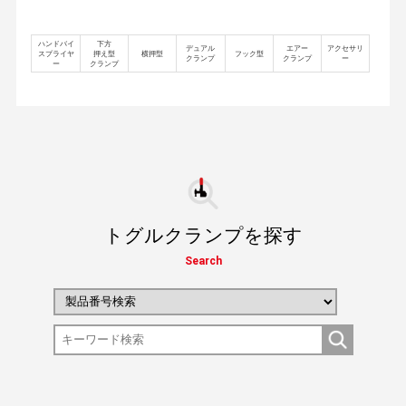
ハンドバイ
下方
デュアル
エアー
アクセサリ
スプライヤ
押え型
横押型
フック型
クランプ
クランプ
ー
ー
クランプ
トグルクランプを探す
Search