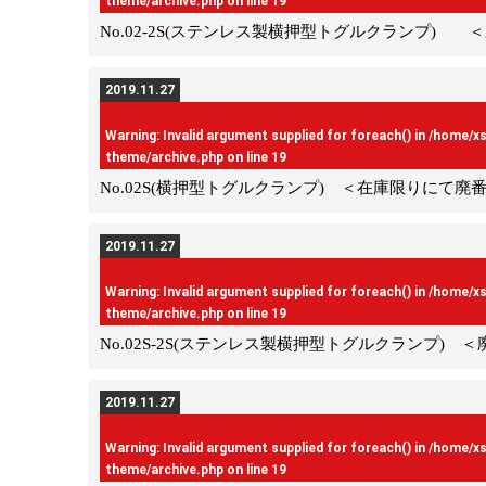
theme/archive.php
on line
19
No.02-2S(ステンレス製横押型トグルクランプ) 
2019.11.27
Warning
: Invalid argument supplied for foreach() in
/home/x
theme/archive.php
on line
19
No.02S(横押型トグルクランプ) ＜在庫限りにて廃
2019.11.27
Warning
: Invalid argument supplied for foreach() in
/home/x
theme/archive.php
on line
19
No.02S-2S(ステンレス製横押型トグルクランプ) 
2019.11.27
Warning
: Invalid argument supplied for foreach() in
/home/x
theme/archive.php
on line
19