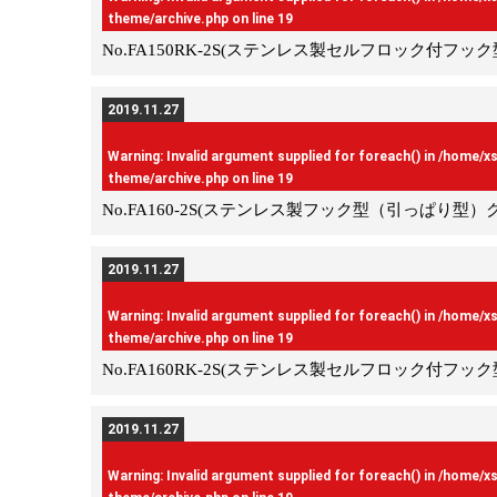
theme/archive.php
on line
19
No.FA150RK-2S(ステンレス製セルフロック付フ
2019.11.27
Warning
: Invalid argument supplied for foreach() in
/home/x
theme/archive.php
on line
19
No.FA160-2S(ステンレス製フック型（引っぱり型）
2019.11.27
Warning
: Invalid argument supplied for foreach() in
/home/x
theme/archive.php
on line
19
No.FA160RK-2S(ステンレス製セルフロック付フ
2019.11.27
Warning
: Invalid argument supplied for foreach() in
/home/x