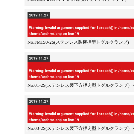
2019.11.27
Warning
: Invalid argument supplied for foreach() in
/home/x
theme/archive.php
on line
19
No.FM150-2S(ステンレス製横押型トグルクランプ)
2019.11.27
Warning
: Invalid argument supplied for foreach() in
/home/x
theme/archive.php
on line
19
No.01-2S(ステンレス製下方押え型トグルクランプ
2019.11.27
Warning
: Invalid argument supplied for foreach() in
/home/x
theme/archive.php
on line
19
No.03-2S(ステンレス製下方押え型トグルクランプ