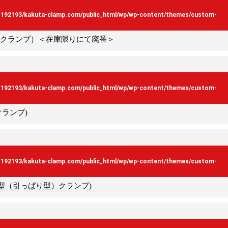
s192193/kakuta-clamp.com/public_html/wp/wp-content/themes/custom-
り型）クランプ）＜在庫限りにて廃番＞
s192193/kakuta-clamp.com/public_html/wp/wp-content/themes/custom-
クランプ)
s192193/kakuta-clamp.com/public_html/wp/wp-content/themes/custom-
ック型（引っぱり型）クランプ)