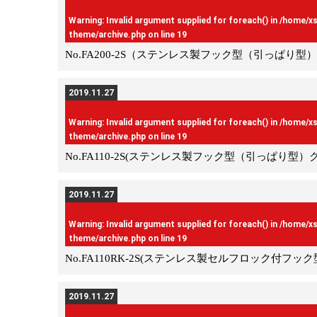
Warning
: Invalid argument supplied for foreach() in
/home/x
theme/archive.php
on line
19
No.FA200-2S（ステンレス製フック型（引っぱ
2019.11.27
Warning
: Invalid argument supplied for foreach() in
/home/x
theme/archive.php
on line
19
No.FA110-2S(ステンレス製フック型（引っぱり型）
2019.11.27
Warning
: Invalid argument supplied for foreach() in
/home/x
theme/archive.php
on line
19
No.FA110RK-2S(ステンレス製セルフロック付フ
2019.11.27