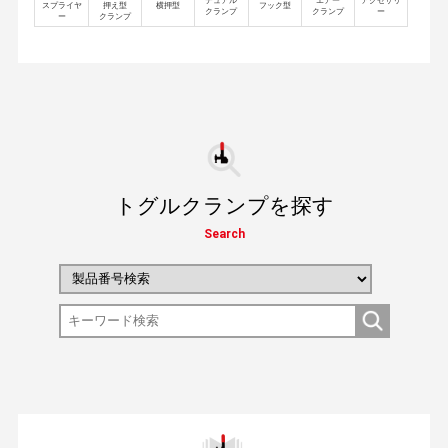
デュアル
エアー
アクセサリ
スプライヤ
押え型
横押型
フック型
クランプ
クランプ
ー
ー
クランプ
トグルクランプを探す
Search