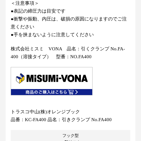
＜注意事項＞
●​表​記​の​締​圧​力​は​目​安​で​す
​●​衝​撃​や​振​動​、​内​圧​は​、​破​損​の​原​因​に​な​り​ま​す​の​で​ご​注​
意​く​だ​さ​い
​●​手​を​挟​ま​な​い​よ​う​に​注​意​し​て​く​だ​さ​い
株式会社ミスミ VONA 品名：引くクランプ No.FA-
400（溶接タイプ） 型番：NO.FA400
トラスコ中山(株)オレンジブック
品番：KC-FA400 品名：引きクランプ No.FA400
フック型