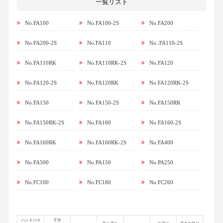
一覧リスト
No.FA100
No.FA100-2S
No.FA200
No.FA200-2S
No.FA110
No..FA110-2S
No.FA110RK
No.FA110RK-2S
No.FA120
No.FA120-2S
No.FA120RK
No.FA120RK-2S
No.FA150
No.FA150-2S
No.FA150RK
No.FA150RK-2S
No.FA160
No.FA160-2S
No.FA160RK
No.FA160RK-2S
No.FA400
No.FA500
No.PA150
No.PA250
No.FC100
No.FC180
No.FC260
ハンドバイ
下方