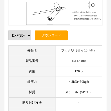
分類名
フック型（引っぱり型）
製品番号
No.FA400
質量
1260g
締圧力
4.5kN(450kgf)
材質
スチール（SPCC）
取り付け方法
-