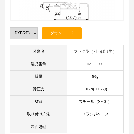
分類名
フック型（引っぱり型）
製品番号
No.FC100
質量
80g
締圧力
1.0kN(100kgf)
材質
スチール（SPCC）
取り付け方法
フランジベース
表面処理