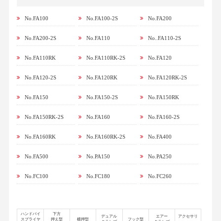
No.FA100
No.FA100-2S
No.FA200
No.FA200-2S
No.FA110
No..FA110-2S
No.FA110RK
No.FA110RK-2S
No.FA120
No.FA120-2S
No.FA120RK
No.FA120RK-2S
No.FA150
No.FA150-2S
No.FA150RK
No.FA150RK-2S
No.FA160
No.FA160-2S
No.FA160RK
No.FA160RK-2S
No.FA400
No.FA500
No.PA150
No.PA250
No.FC100
No.FC180
No.FC260
ハンドバイ
下方
デュアル
エアー
アクセサリ
スプライヤ
押え型
横押型
フック型