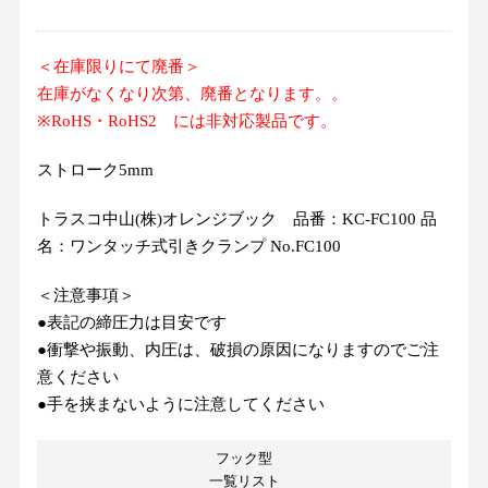
＜在庫限りにて廃番＞
在庫がなくなり次第、廃番となります。。
※RoHS・RoHS2 には非対応製品です。
ストローク5mm
トラスコ中山(株)オレンジブック 品番：KC-FC100 品
名：ワンタッチ式引きクランプ No.FC100
＜注意事項＞
●​表​記​の​締​圧​力​は​目​安​で​す
​●​衝​撃​や​振​動​、​内​圧​は​、​破​損​の​原​因​に​な​り​ま​す​の​で​ご​注​
意​く​だ​さ​い
​●​手​を​挟​ま​な​い​よ​う​に​注​意​し​て​く​だ​さ​い
フック型
一覧リスト