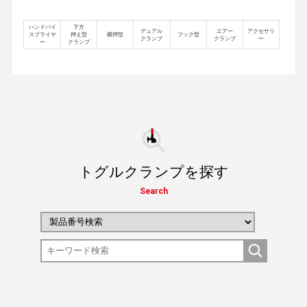
ハンドバイ
下方
デュアル
エアー
アクセサリ
スプライヤ
押え型
横押型
フック型
クランプ
クランプ
ー
ー
クランプ
トグルクランプを探す
Search