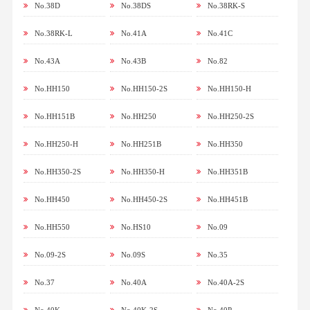
No.38D
No.38DS
No.38RK-S
No.38RK-L
No.41A
No.41C
No.43A
No.43B
No.82
No.HH150
No.HH150-2S
No.HH150-H
No.HH151B
No.HH250
No.HH250-2S
No.HH250-H
No.HH251B
No.HH350
No.HH350-2S
No.HH350-H
No.HH351B
No.HH450
No.HH450-2S
No.HH451B
No.HH550
No.HS10
No.09
No.09-2S
No.09S
No.35
No.37
No.40A
No.40A-2S