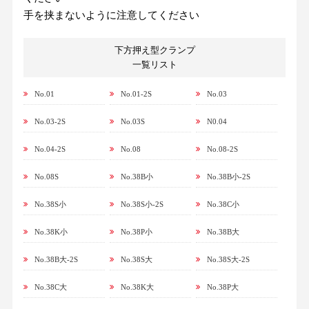
​​手​を​挟​ま​な​い​よ​う​に​注​意​し​て​く​だ​さ​い
下方押え型クランプ
一覧リスト
No.01
No.01-2S
No.03
No.03-2S
No.03S
N0.04
No.04-2S
No.08
No.08-2S
No.08S
No.38B小
No.38B小-2S
No.38S小
No.38S小-2S
No.38C小
No.38K小
No.38P小
No.38B大
No.38B大-2S
No.38S大
No.38S大-2S
No.38C大
No.38K大
No.38P大