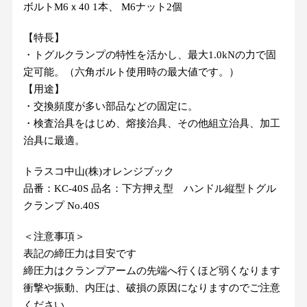
ボルトM6ｘ40 1本、 M6ナット2個
【特長】
・トグルクランプの特性を活かし、最大1.0kNの力で固
定可能。（六角ボルト使用時の最大値です。）
【用途】
・交換頻度が多い部品などの固定に。
・検査治具をはじめ、熔接治具、その他組立治具、加工
治具に最適。
トラスコ中山(株)オレンジブック
品番：KC-40S 品名：下方押え型 ハンドル縦型トグル
クランプ No.40S
＜注意事項＞
​表​記​の​締​圧​力​は​目​安​で​す
​​締​圧​力​は​ク​ラ​ン​プ​ア​ー​ム​の​先​端​へ​行​く​ほ​ど​弱​く​な​り​ま​す
​​衝​撃​や​振​動​、​内​圧​は​、​破​損​の​原​因​に​な​り​ま​す​の​で​ご​注​意​
く​だ​さ​い