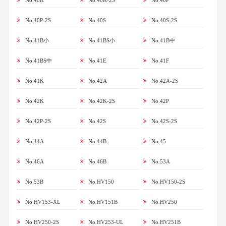
No.40K
No.40K-2S
No.40P
No.40P-2S
No.40S
No.40S-2S
No.41B小
No.41BS小
No.41B中
No.41BS中
No.41E
No.41F
No.41K
No.42A
No.42A-2S
No.42K
No.42K-2S
No.42P
No.42P-2S
No.42S
No.42S-2S
No.44A
No.44B
No.45
No.46A
No.46B
No.53A
No.53B
No.HV150
No.HV150-2S
No.HV153-XL
No.HV151B
No.HV250
No.HV250-2S
No.HV253-UL
No.HV251B