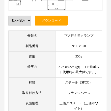
分類名
下方押え型クランプ
製品番号
No.HV350
質量
356g
締圧力
2.25kN(225kgf) （六角ボル
ト使用時の最大値です。）
材質
スチール（SPCC）
取り付け方法
フランジベース
表面処理
三価クロメート（三価ホワ
イト）