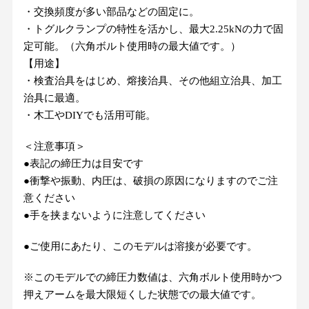
・交換頻度が多い部品などの固定に。
・トグルクランプの特性を活かし、最大2.25kNの力で固
定可能。（六角ボルト使用時の最大値です。）
【用途】
・検査治具をはじめ、熔接治具、その他組立治具、加工
治具に最適。
・木工やDIYでも活用可能。
＜注意事項＞
●​表​記​の​締​圧​力​は​目​安​で​す
​●​衝​撃​や​振​動​、​内​圧​は​、​破​損​の​原​因​に​な​り​ま​す​の​で​ご​注​
意​く​だ​さ​い
​●​手​を​挟​ま​な​い​よ​う​に​注​意​し​て​く​だ​さ​い
●ご使用にあたり、このモデルは溶接が必要です。
※このモデルでの締圧力数値は、六角ボルト使用時かつ
押えアームを最大限短くした状態での最大値です。