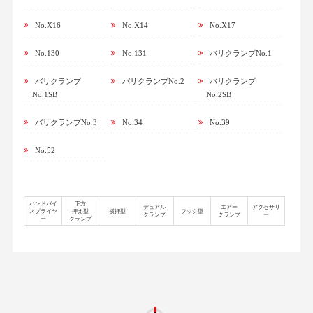
No.X16
No.X14
No.X17
No.130
No.131
バリクランプNo.1
バリクランプ
バリクランプNo.2
バリクランプ
No.1SB
No.2SB
バリクランプNo.3
No.34
No.39
No.52
ハンドバイ
下方
デュアル
エアー
アクセサリ
スプライヤ
押え型
横押型
フック型
クランプ
クランプ
ー
ー
クランプ