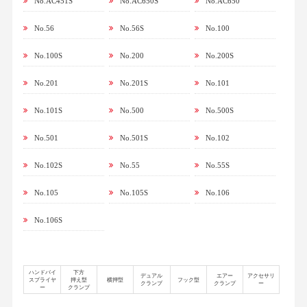
No.AC451S
No.AC650S
No.AC650
No.56
No.56S
No.100
No.100S
No.200
No.200S
No.201
No.201S
No.101
No.101S
No.500
No.500S
No.501
No.501S
No.102
No.102S
No.55
No.55S
No.105
No.105S
No.106
No.106S
ハンドバイ
下方
デュアル
エアー
アクセサリ
スプライヤ
押え型
横押型
フック型
クランプ
クランプ
ー
ー
クランプ