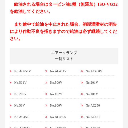
給油される場合はタービン油1種（無添加）ISO-VG32
を給油してください。
また途中で給油を中止された場合、初期潤滑材の消失
により作動不良を招きますので給油は必ず継続してくだ
さい。
エアークランプ
一覧リスト
No.AC650V
No.AC451V
No.AC450V
No.501V
No.500V
No.201V
No.200V
No.102V
No.101V
No.56V
No.100V
No.AC250
No.AC450
No.AC450S
No.AC451