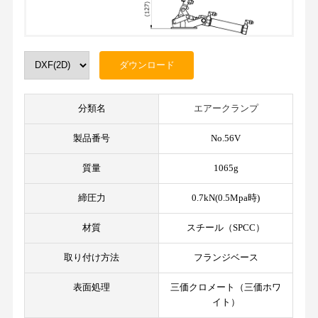
分類名
エアークランプ
製品番号
No.56V
質量
1065g
締圧力
0.7kN(0.5Mpa時)
材質
スチール（SPCC）
取り付け方法
フランジベース
表面処理
三価クロメート（三価ホワ
イト）