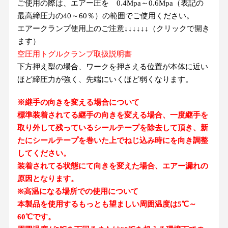
ご使用の際は、エアー圧を 0.4Mpa～0.6Mpa（表記の
最高締圧力の40～60％）の範囲でご使用ください。
エアークランプ使用上のご注意↓↓↓↓↓↓（クリックで開き
ます）
空圧用トグルクランプ取扱説明書
下方押え型の場合、ワークを押さえる位置が本体に近い
ほど締圧力が強く、先端にいくほど弱くなります。
※継手の向きを変える場合について
標準装着されてる継手の向きを変える場合、一度継手を
取り外して残っているシールテープを除去して頂き、新
たにシールテープを巻いた上でねじ込み時にを向き調整
してください。
装着されてる状態にて向きを変えた場合、エアー漏れの
原因となります。
※高温になる場所での使用について
本製品を使用するもっとも望ましい周囲温度は5℃～
60℃です。