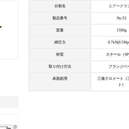
分類名
エアークラ
製品番号
No.55
質量
1500g
締圧力
0.7kN(0.5M
材質
スチール（SP
取り付け方法
フランジベ
表面処理
三価クロメート（
ト）