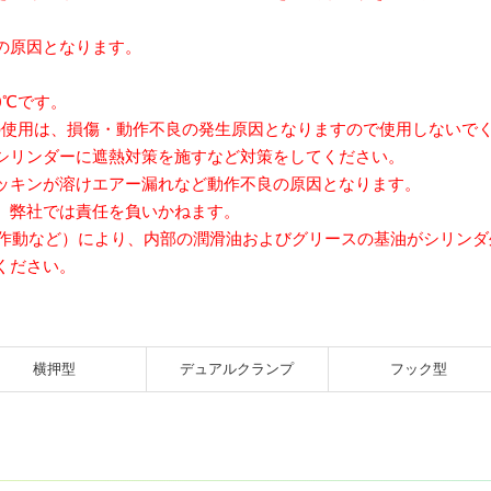
の原因となります。
0℃です。
の使用は、損傷・動作不良の発生原因となりますので使用しないで
シリンダーに遮熱対策を施すなど対策をしてください。
ッキンが溶けエアー漏れなど動作不良の原因となります。
、弊社では責任を負いかねます。
度作動など）により、内部の潤滑油およびグリースの基油がシリン
ください。
横押型
デュアル
クランプ
フック型