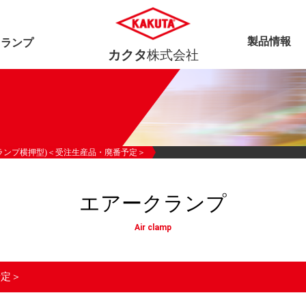
製品情報
クランプ
カクタ
株式会社
ークランプ横押型)＜受注生産品・廃番予定＞
エアークランプ
Air clamp
予定＞