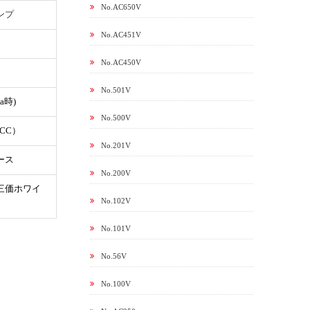
No.AC650V
ンプ
No.AC451V
No.AC450V
No.501V
pa時)
No.500V
CC）
No.201V
ース
No.200V
三価ホワイ
No.102V
No.101V
No.56V
No.100V