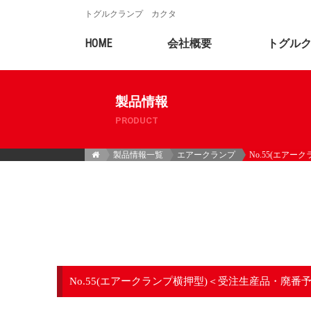
トグルクランプ カクタ
HOME
会社概要
トグル
製品情報
PRODUCT
製品情報一覧
エアークランプ
No.55(エア
No.55(エアークランプ横押型)＜受注生産品・廃番